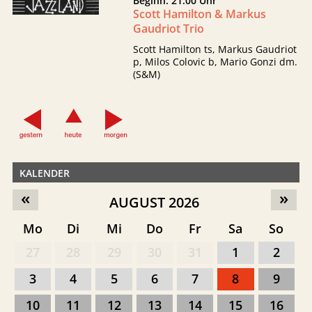
Beginn: 21:00 Uhr
Scott Hamilton & Markus
Gaudriot Trio
Scott Hamilton ts, Markus Gaudriot
p, Milos Colovic b, Mario Gonzi dm.
(S&M)
KALENDER
«
»
AUGUST 2026
Mo
Di
Mi
Do
Fr
Sa
So
27
28
29
30
31
1
2
3
4
5
6
7
8
9
10
11
12
13
14
15
16