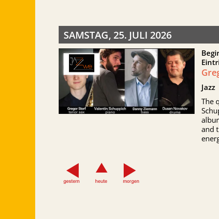
SAMSTAG, 25. JULI 2026
Begi
Eintr
Greg
Jazz
The q
Schup
album
and t
energ