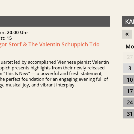
KA
«
nn: 20:00 Uhr
itt: 15
or Storf & The Valentin Schuppich Trio
M
27
uartet led by accomplished Viennese pianist Valentin
pich presents highlights from their newly released
3
 “This Is New” — a powerful and fresh statement,
he perfect foundation for an engaging evening full of
10
y, musical joy, and vibrant interplay.
17
24
31