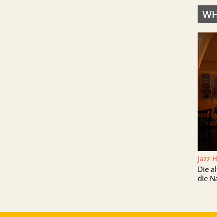
WH
Jazz 
Die a
die N