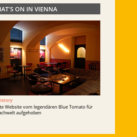
AT'S ON IN VIENNA
History
lte Website vom legendären Blue Tomato für
achwelt aufgehoben