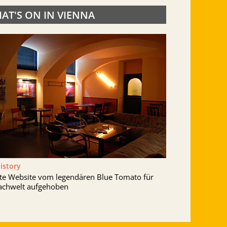
AT'S ON IN VIENNA
History
lte Website vom legendären Blue Tomato für
achwelt aufgehoben