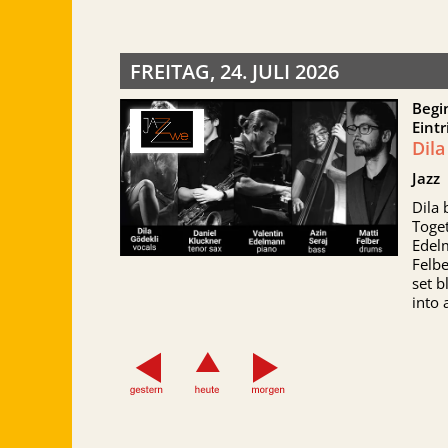
FREITAG, 24. JULI 2026
Begi
Eintr
Dila
Jazz
Dila 
Toget
Edelm
Felbe
set b
into 