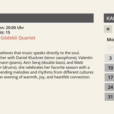
KA
«
nn: 20:00 Uhr
itt: 15
 Gödekli Quartet
M
27
believes that music speaks directly to the soul.
her with Daniel Kluckner (tenor saxophone), Valentin
3
ann (piano), Azin Seraj (double bass), and Matti
r (drums), she celebrates her favorite season with a
10
lending melodies and rhythms from different cultures
an evening of warmth, joy, and heartfelt connection.
17
24
31