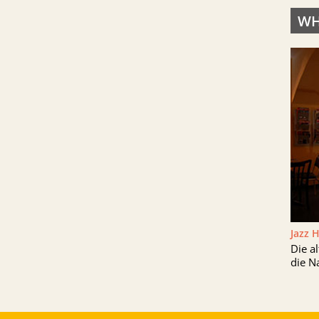
WH
Jazz 
Die a
die N