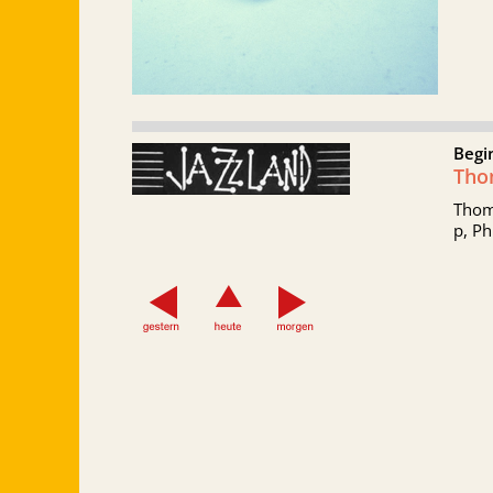
Begi
Tho
Thoma
p, Ph