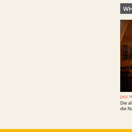
WH
Jazz 
Die a
die N