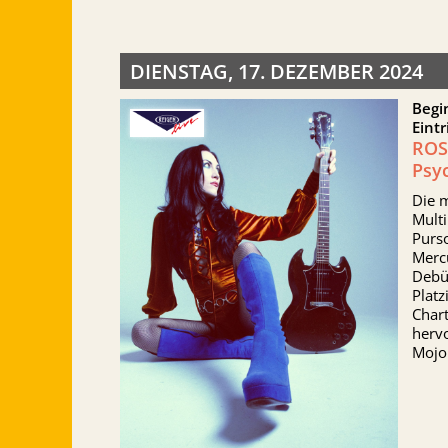
DIENSTAG, 17. DEZEMBER 2024
Begi
Eintr
ROS
Psyc
Die 
Mult
Purso
Mercu
Debü
Platz
Chart
herv
Mojo 