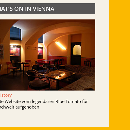
AT'S ON IN VIENNA
History
lte Website vom legendären Blue Tomato für
achwelt aufgehoben