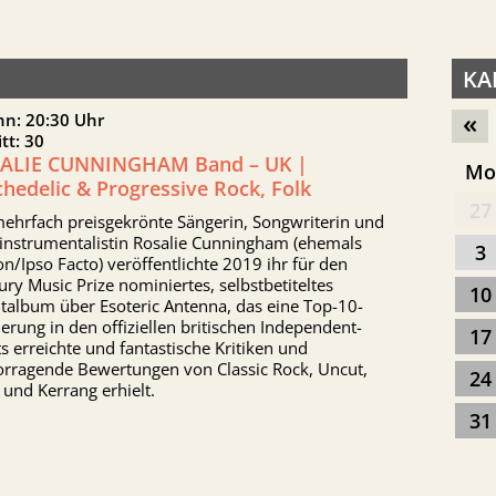
KA
«
nn: 20:30 Uhr
itt: 30
ALIE CUNNINGHAM Band – UK |
M
hedelic & Progressive Rock, Folk
27
mehrfach preisgekrönte Sängerin, Songwriterin und
iinstrumentalistin Rosalie Cunningham (ehemals
3
n/Ipso Facto) veröffentlichte 2019 ihr für den
ry Music Prize nominiertes, selbstbetiteltes
10
talbum über Esoteric Antenna, das eine Top-10-
ierung in den offiziellen britischen Independent-
17
s erreichte und fantastische Kritiken und
orragende Bewertungen von Classic Rock, Uncut,
24
und Kerrang erhielt.
31