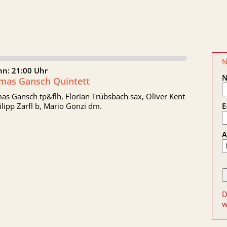
N
nn: 21:00 Uhr
mas Gansch Quintett
s Gansch tp&flh, Florian Trübsbach sax, Oliver Kent
E
ilipp Zarfl b, Mario Gonzi dm.
A
D
w