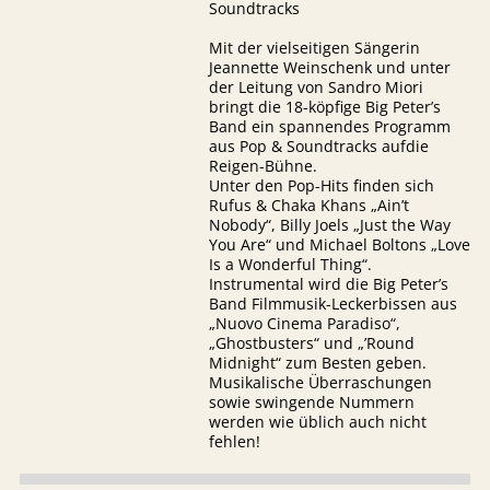
Soundtracks
Mit der vielseitigen Sängerin
Jeannette Weinschenk und unter
der Leitung von Sandro Miori
bringt die 18-köpfige Big Peter’s
Band ein spannendes Programm
aus Pop & Soundtracks aufdie
Reigen-Bühne.
Unter den Pop-Hits finden sich
Rufus & Chaka Khans „Ain’t
Nobody“, Billy Joels „Just the Way
You Are“ und Michael Boltons „Love
Is a Wonderful Thing“.
Instrumental wird die Big Peter’s
Band Filmmusik-Leckerbissen aus
„Nuovo Cinema Paradiso“,
„Ghostbusters“ und „’Round
Midnight“ zum Besten geben.
Musikalische Überraschungen
sowie swingende Nummern
werden wie üblich auch nicht
fehlen!