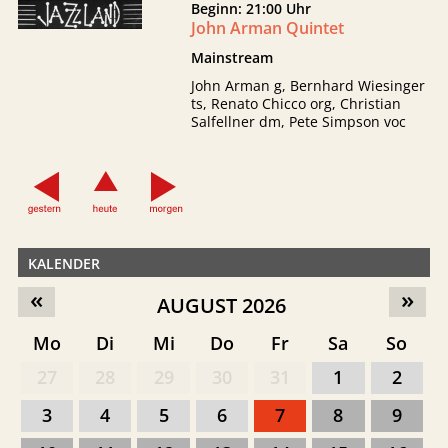
Beginn: 21:00 Uhr
John Arman Quintet
Mainstream
John Arman g, Bernhard Wiesinger
ts, Renato Chicco org, Christian
Salfellner dm, Pete Simpson voc
KALENDER
«
»
AUGUST 2026
Mo
Di
Mi
Do
Fr
Sa
So
27
28
29
30
31
1
2
3
4
5
6
7
8
9