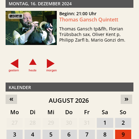
MONTAG, 16. DEZEMBER 2024
Beginn: 21:00 Uhr
Thomas Gansch Quintett
Thomas Gansch tp&flh, Florian
Trübsbach sax, Oliver Kent p,
Philipp Zarfl b, Mario Gonzi dm.
KALENDER
«
»
AUGUST 2026
Mo
Di
Mi
Do
Fr
Sa
So
27
28
29
30
31
1
2
3
4
5
6
7
8
9