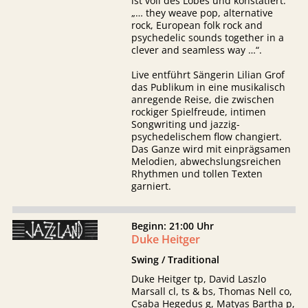
ist voll des Lobes und konstatiert:
„… they weave pop, alternative
rock, European folk rock and
psychedelic sounds together in a
clever and seamless way …“.
Live entführt Sängerin Lilian Grof
das Publikum in eine musikalisch
anregende Reise, die zwischen
rockiger Spielfreude, intimen
Songwriting und jazzig-
psychedelischem flow changiert.
Das Ganze wird mit einprägsamen
Melodien, abwechslungsreichen
Rhythmen und tollen Texten
garniert.
Beginn: 21:00 Uhr
Duke Heitger
Swing / Traditional
Duke Heitger tp, David Laszlo
Marsall cl, ts & bs, Thomas Nell co,
Csaba Hegedus g, Matyas Bartha p,