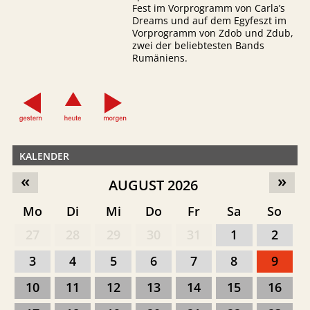
Fest im Vorprogramm von Carla’s
Dreams und auf dem Egyfeszt im
Vorprogramm von Zdob und Zdub,
zwei der beliebtesten Bands
Rumäniens.
KALENDER
«
»
AUGUST 2026
Mo
Di
Mi
Do
Fr
Sa
So
27
28
29
30
31
1
2
3
4
5
6
7
8
9
10
11
12
13
14
15
16