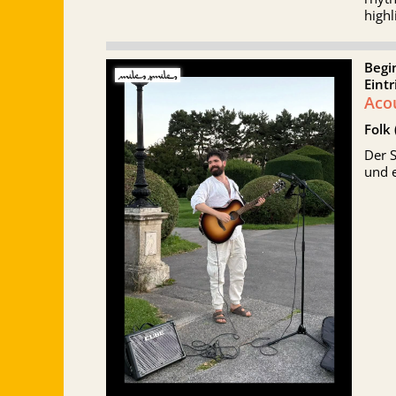
highl
Begi
Eintr
Aco
Folk 
Der 
und e