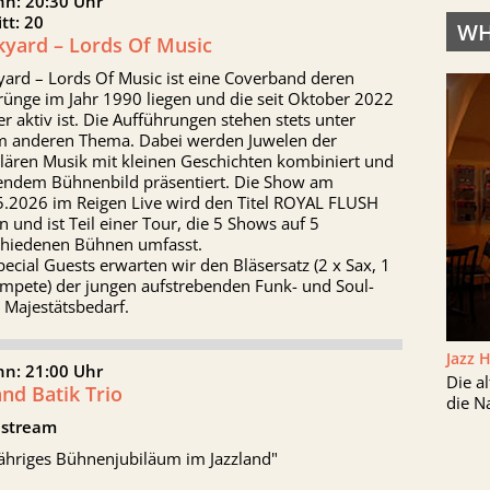
nn: 20:30 Uhr
itt: 20
WH
kyard – Lords Of Music
yard – Lords Of Music ist eine Coverband deren
rünge im Jahr 1990 liegen und die seit Oktober 2022
r aktiv ist. Die Aufführungen stehen stets unter
m anderen Thema. Dabei werden Juwelen der
lären Musik mit kleinen Geschichten kombiniert und
endem Bühnenbild präsentiert. Die Show am
5.2026 im Reigen Live wird den Titel ROYAL FLUSH
n und ist Teil einer Tour, die 5 Shows auf 5
chiedenen Bühnen umfasst.
pecial Guests erwarten wir den Bläsersatz (2 x Sax, 1
ompete) der jungen aufstrebenden Funk- und Soul-
 Majestätsbedarf.
Jazz 
nn: 21:00 Uhr
Die a
nd Batik Trio
die N
stream
jähriges Bühnenjubiläum im Jazzland"