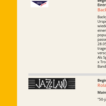
Begi
Eintr
Bac
Back
Ursp
wiede
eine
popu
pass
28.0
trage
vers
Als S
x Tr
Band
Begi
Rola
Main
"50-