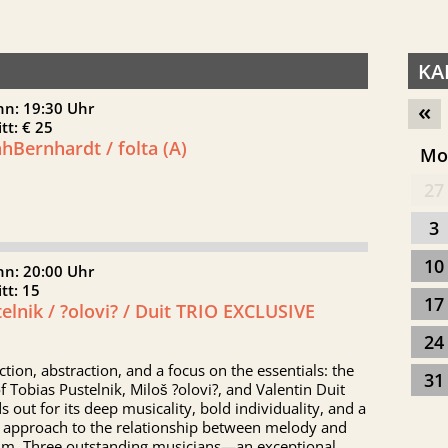
KA
«
nn: 19:30 Uhr
itt: € 25
hBernhardt / folta (A)
M
27
3
10
nn: 20:00 Uhr
itt: 15
17
elnik / ?olovi? / Duit TRIO EXCLUSIVE
24
tion, abstraction, and a focus on the essentials: the
31
of Tobias Pustelnik, Miloš ?olovi?, and Valentin Duit
s out for its deep musicality, bold individuality, and a
h approach to the relationship between melody and
hm. Three outstanding musicians—an exceptional