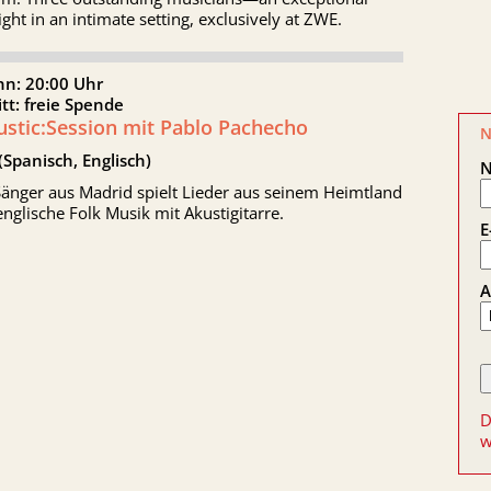
ight in an intimate setting, exclusively at ZWE.
nn: 20:00 Uhr
itt: freie Spende
ustic:Session mit Pablo Pachecho
N
(Spanisch, Englisch)
Sänger aus Madrid spielt Lieder aus seinem Heimtland
nglische Folk Musik mit Akustigitarre.
E
A
D
w