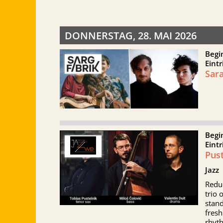
DONNERSTAG, 28. MAI 2026
Begi
Eintr
Sara
Begi
Eintr
Pust
Jazz
Reduc
trio 
stand
fres
rhyt