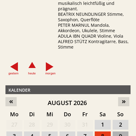
musikalisch leichtfüßig und
prägnant.
BEATRIX NEUNDLINGER Stimme,
Saxophon, Querflöte
PETER MARNUL Mandola,
Akkordeon, Ukulele, Stimme
ADULA IBN QUADR Violine, Viola
ALFRED STÜTZ Kontragitarre, Bass,
Stimme
KALENDER
«
»
AUGUST 2026
Mo
Di
Mi
Do
Fr
Sa
So
27
28
29
30
31
1
2