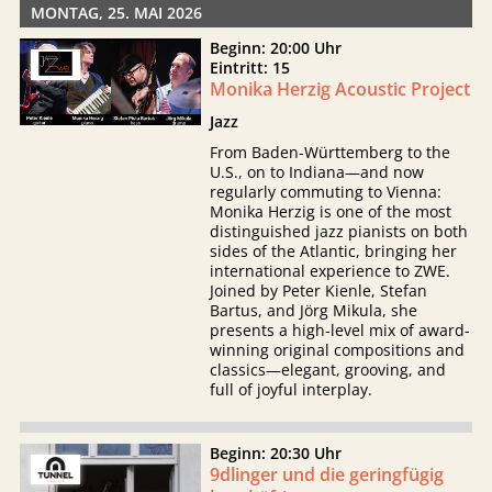
MONTAG, 25. MAI 2026
Beginn: 20:00 Uhr
Eintritt: 15
Monika Herzig Acoustic Project
Jazz
From Baden-Württemberg to the
U.S., on to Indiana—and now
regularly commuting to Vienna:
Monika Herzig is one of the most
distinguished jazz pianists on both
sides of the Atlantic, bringing her
international experience to ZWE.
Joined by Peter Kienle, Stefan
Bartus, and Jörg Mikula, she
presents a high-level mix of award-
winning original compositions and
classics—elegant, grooving, and
full of joyful interplay.
Beginn: 20:30 Uhr
9dlinger und die geringfügig