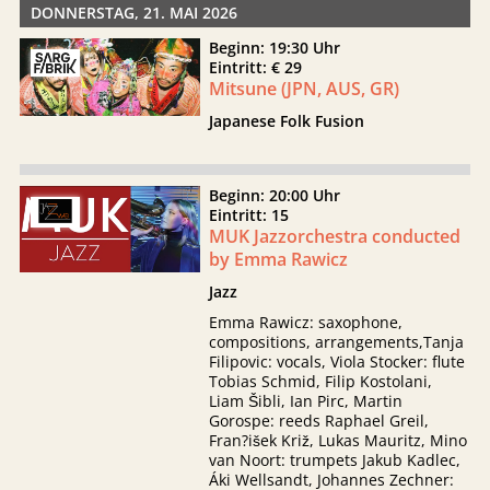
DONNERSTAG, 21. MAI 2026
Beginn: 19:30 Uhr
Eintritt: € 29
Mitsune (JPN, AUS, GR)
Japanese Folk Fusion
Beginn: 20:00 Uhr
Eintritt: 15
MUK Jazzorchestra conducted
by Emma Rawicz
Jazz
Emma Rawicz: saxophone,
compositions, arrangements,Tanja
Filipovic: vocals, Viola Stocker: flute
Tobias Schmid, Filip Kostolani,
Liam Šibli, Ian Pirc, Martin
Gorospe: reeds Raphael Greil,
Fran?išek Križ, Lukas Mauritz, Mino
van Noort: trumpets Jakub Kadlec,
Áki Wellsandt, Johannes Zechner: