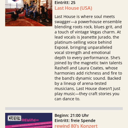
Eintritt: 25
Last House (USA)
Last House is where soul meets
swagger—a powerhouse ensemble
blending roots rock, blues grit, and
a touch of vintage Vegas charm. At
lead vocals is Jeanette Jurado, the
platinum-selling voice behind
Exposé, bringing unparalleled
vocal strength and emotional
depth to every performance. She’s
joined by the magnetic twin talents
Rashell and Laura Coates, whose
harmonies add richness and fire to
the band’s dynamic sound. Backed
by a lineup of arena-tested
musicians, Last House doesn’t just
play music—they craft stories you
can dance to.
Beginn: 21:00 Uhr
Eintritt: freie Spende
rewind 80’s Konzert