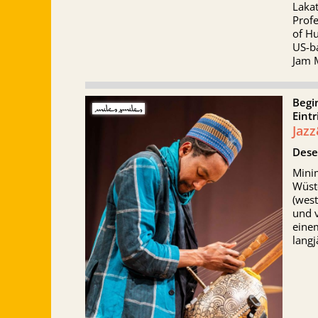
Lakat
Prof
of Hu
US-ba
Jam 
Begi
Eintr
Jaz
Dese
Minim
Wüst
(west
und v
eine
lang