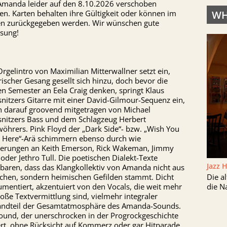
Amanda leider auf den 8.10.2026 verschoben
WH
n. Karten behalten ihre Gültigkeit oder können im
en zurückgegeben werden. Wir wünschen gute
sung!
rgelintro von Maximilian Mitterwallner setzt ein,
ischer Gesang gesellt sich hinzu, doch bevor die
en Semester an Eela Craig denken, springt Klaus
nitzers Gitarre mit einer David-Gilmour-Sequenz ein,
ch darauf groovend mitgetragen von Michael
snitzers Bass und dem Schlagzeug Herbert
öhrers. Pink Floyd der „Dark Side“- bzw. „Wish You
 Here“-Arä schimmern ebenso durch wie
nerungen an Keith Emerson, Rick Wakeman, Jimmy
oder Jethro Tull. Die poetischen Dialekt-Texte
Jazz 
baren, dass das Klangkollektiv von Amanda nicht aus
Die a
schen, sondern heimischen Gefilden stammt. Dicht
die N
umentiert, akzentuiert von den Vocals, die weit mehr
loße Textvermittlung sind, vielmehr integraler
andteil der Gesamtatmosphäre des Amanda-Sounds.
Sound, der unerschrocken in der Progrockgeschichte
ert, ohne Rücksicht auf Kommerz oder gar Hitparade.