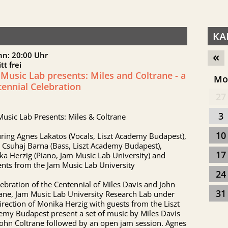
KA
«
nn: 20:00 Uhr
itt frei
Music Lab presents: Miles and Coltrane - a
M
ennial Celebration
27
3
usic Lab Presents: Miles & Coltrane
10
ring Agnes Lakatos (Vocals, Liszt Academy Budapest),
 Csuhaj Barna (Bass, Liszt Academy Budapest),
17
a Herzig (Piano, Jam Music Lab University) and
nts from the Jam Music Lab University
24
lebration of the Centennial of Miles Davis and John
31
ane, Jam Music Lab University Research Lab under
irection of Monika Herzig with guests from the Liszt
emy Budapest present a set of music by Miles Davis
John Coltrane followed by an open jam session. Agnes