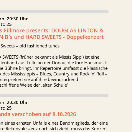
nn: 20:30 Uhr
itt: 25
is Fillmore presents: DOUGLAS LINTON &
N B`s und HARD SWEETS - Doppelkonzert
 Sweets – old fashioned tunes
SWEETS (früher bekannt als Missis Sippi) ist eine
lienband aus Tulln an der Donau, die ihre Hausmusik
ie Bühne bringt. Ihr Repertoire umfasst die klassische
 des Mississippis – Blues, Country und Rock ’n‘ Roll –
nterpretiert sie auf ihre beeindruckend
chliffene Weise der ‚alten Schule‘
nn: 20:30 Uhr
itt: 25
nda verschoben auf 8.10.2026
 eines ernsten Unfalls eines Bandmitglieds, der eine
re Rekonvaleszenz nach sich zieht, muss das Konzert