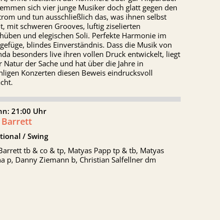
temmen sich vier junge Musiker doch glatt gegen den
trom und tun ausschließlich das, was ihnen selbst
lt, mit schweren Grooves, luftig ziselierten
chüben und elegischen Soli. Perfekte Harmonie im
efüge, blindes Einverständnis. Dass die Musik von
a besonders live ihren vollen Druck entwickelt, liegt
r Natur der Sache und hat über die Jahre in
hligen Konzerten diesen Beweis eindrucksvoll
cht.
nn: 21:00 Uhr
 Barrett
tional / Swing
arrett tb & co & tp, Matyas Papp tp & tb, Matyas
a p, Danny Ziemann b, Christian Salfellner dm