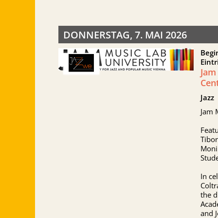
DONNERSTAG, 7. MAI 2026
Begi
Eintr
Jam 
Cent
Jazz
Jam M
Featu
Tibor
Monik
Stude
In ce
Coltr
the d
Acad
and 