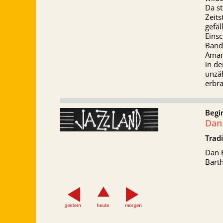
Da s
Zeits
gefäl
Eins
Bandg
Amand
in de
unzä
erbra
Begi
Dan
Tradi
Dan B
Barth