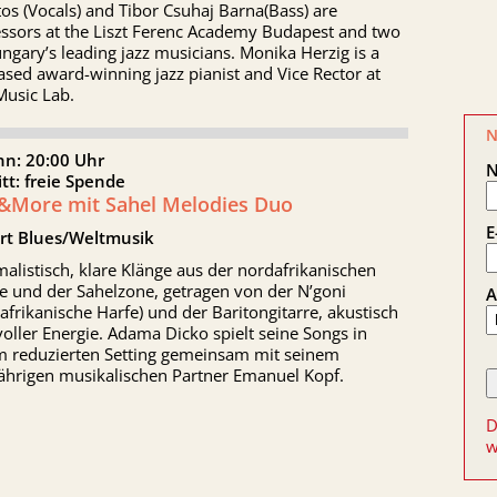
os (Vocals) and Tibor Csuhaj Barna(Bass) are
essors at the Liszt Ferenc Academy Budapest and two
ngary’s leading jazz musicians. Monika Herzig is a
sed award-winning jazz pianist and Vice Rector at
Music Lab.
N
nn: 20:00 Uhr
itt: freie Spende
z&More mit Sahel Melodies Duo
E
rt Blues/Weltmusik
alistisch, klare Klänge aus der nordafrikanischen
e und der Sahelzone, getragen von der N’goni
A
afrikanische Harfe) und der Baritongitarre, akustisch
oller Energie. Adama Dicko spielt seine Songs in
m reduzierten Setting gemeinsam mit seinem
jährigen musikalischen Partner Emanuel Kopf.
D
w