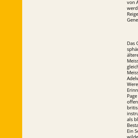
von 
werde
Reig
Gene
Das O
sphär
älter
Meiss
glei
Meis
Adelw
Were
Erin
Page 
offen
briti
instr
als b
Best
Ein 
wild