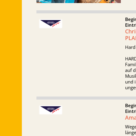
Begi
Eintr
Chr
PLA
Hard
HARD 
Fami
auf d
Musik
und i
unges
Begi
Eintr
Ama
Wegen
länge