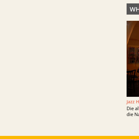
WH
Jazz 
Die a
die N