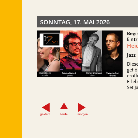
SONNTAG, 17. MAI 2026
Begi
Eintr
Heid
Jazz
Dies
gehö
eröff
Erleb
Set J