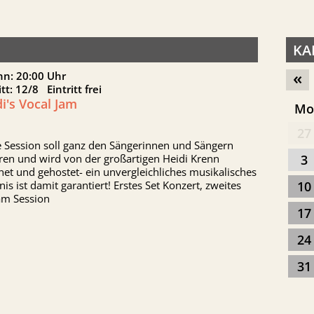
KA
«
nn: 20:00 Uhr
itt: 12/8 Eintritt frei
i's Vocal Jam
M
27
e Session soll ganz den Sängerinnen und Sängern
ren und wird von der großartigen Heidi Krenn
3
net und gehostet- ein unvergleichliches musikalisches
nis ist damit garantiert! Erstes Set Konzert, zweites
10
am Session
17
24
31