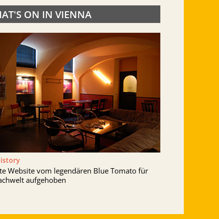
AT'S ON IN VIENNA
History
lte Website vom legendären Blue Tomato für
achwelt aufgehoben