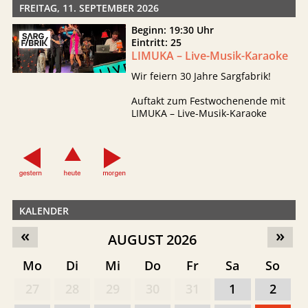
FREITAG, 11. SEPTEMBER 2026
Beginn: 19:30 Uhr
Eintritt: 25
LIMUKA – Live-Musik-Karaoke
Wir feiern 30 Jahre Sargfabrik!
Auftakt zum Festwochenende mit
LIMUKA – Live-Musik-Karaoke
KALENDER
«
»
AUGUST 2026
Mo
Di
Mi
Do
Fr
Sa
So
27
28
29
30
31
1
2