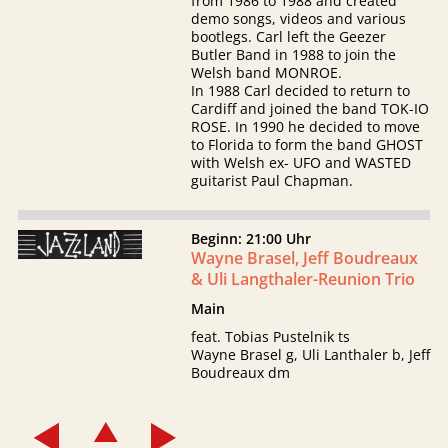
from 1986 to 1988 and created
demo songs, videos and various
bootlegs. Carl left the Geezer
Butler Band in 1988 to join the
Welsh band MONROE.
In 1988 Carl decided to return to
Cardiff and joined the band TOK-IO
ROSE. In 1990 he decided to move
to Florida to form the band GHOST
with Welsh ex- UFO and WASTED
guitarist Paul Chapman.
Beginn: 21:00 Uhr
Wayne Brasel, Jeff Boudreaux
& Uli Langthaler-Reunion Trio
Main
feat. Tobias Pustelnik ts
Wayne Brasel g, Uli Lanthaler b, Jeff
Boudreaux dm