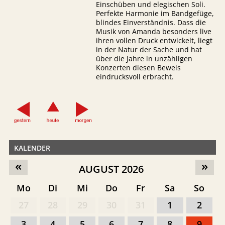
Einschüben und elegischen Soli.
Perfekte Harmonie im Bandgefüge,
blindes Einverständnis. Dass die
Musik von Amanda besonders live
ihren vollen Druck entwickelt, liegt
in der Natur der Sache und hat
über die Jahre in unzähligen
Konzerten diesen Beweis
eindrucksvoll erbracht.
KALENDER
«
»
AUGUST 2026
Mo
Di
Mi
Do
Fr
Sa
So
27
28
29
30
31
1
2
3
4
5
6
7
8
9