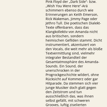
Pink Floyd der „Dark Side“- bzw.
„Wish You Were Here“-Arä
schimmern ebenso durch wie
Erinnerungen an Keith Emerson,
Rick Wakeman, Jimmy Page oder
Jethro Tull. Die poetischen Dialekt-
Texte offenbaren, dass das
Klangkollektiv von Amanda nicht
aus britischen, sondern
heimischen Gefilden stammt. Dicht
instrumentiert, akzentuiert von
den Vocals, die weit mehr als bloße
Textvermittlung sind, vielmehr
integraler Bestandteil der
Gesamtatmosphäre des Amanda-
Sounds. Ein Sound, der
unerschrocken in der
Progrockgeschichte wildert, ohne
Rücksicht auf Kommerz oder gar
Hitparade. Da stemmen sich vier
junge Musiker doch glatt gegen
den Zeitstrom und tun
ausschließlich das, was ihnen
selbst gefällt, mit schweren
Grooves, luftig ziselierten