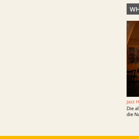
WH
Jazz 
Die a
die N