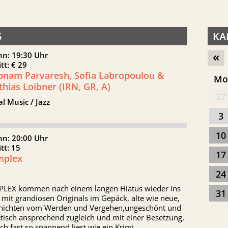
5
KA
«
nn: 19:30 Uhr
itt: € 29
bnam Parvaresh, Sofia Labropoulou &
M
hias Loibner (IRN, GR, A)
27
l Music / Jazz
3
10
nn: 20:00 Uhr
itt: 15
17
plex
24
LEX kommen nach einem langen Hiatus wieder ins
31
mit grandiosen Originals im Gepäck, alte wie neue,
hichten vom Werden und Vergehen,ungeschönt und
tisch ansprechend zugleich und mit einer Besetzung,
ich fast so spannend liest wie ein Krimi..