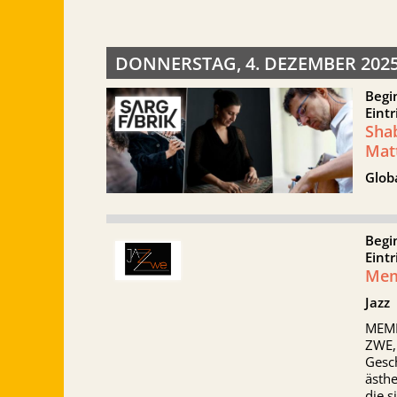
DONNERSTAG, 4. DEZEMBER 202
Begi
Eintr
Sha
Matt
Globa
Begi
Eintr
Mem
Jazz
MEMP
ZWE, 
Gesc
ästhe
die s