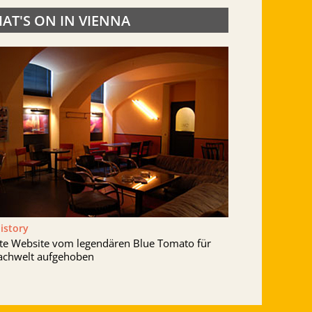
AT'S ON IN VIENNA
History
lte Website vom legendären Blue Tomato für
achwelt aufgehoben