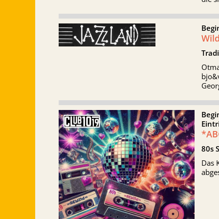
Begi
Wil
Tradi
Otma
bjo&v
Georg
Begi
Eintr
*AB
80s 
Das K
abge