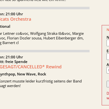
nn: 21:00 Uhr
dcats Orchestra
tional
N
r Leitner co&voc, Wolfgang Straka tb&voc, Margie
oc, Florian Dozler sousa, Hubert Eibenberger dm,
 Barnert cl
E
nn: 21:00 Uhr
itt: freie Spende
A
GESAGT/CANCELLED* Rewind
Synthpop, New Wave, Rock
onzert musste leider kurzfristig seitens der Band
sagt werden!
D
w