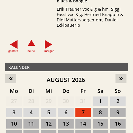
Blues & Boogie
Erik Trauner voc & g & hm, Siggi
Fassl voc & g, Herfried Knapp b &
Didi Mattersberger dm, Daniel
Ecklbauer p
KALENDER
«
»
AUGUST 2026
Mo
Di
Mi
Do
Fr
Sa
So
27
28
29
30
31
1
2
3
4
5
6
7
8
9
10
11
12
13
14
15
16