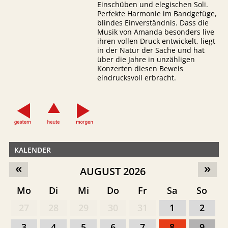
Einschüben und elegischen Soli.
Perfekte Harmonie im Bandgefüge,
blindes Einverständnis. Dass die
Musik von Amanda besonders live
ihren vollen Druck entwickelt, liegt
in der Natur der Sache und hat
über die Jahre in unzähligen
Konzerten diesen Beweis
eindrucksvoll erbracht.
KALENDER
«
»
AUGUST 2026
Mo
Di
Mi
Do
Fr
Sa
So
27
28
29
30
31
1
2
3
4
5
6
7
8
9