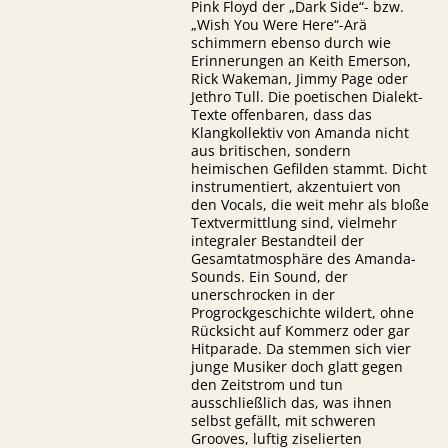
Pink Floyd der „Dark Side“- bzw.
„Wish You Were Here“-Arä
schimmern ebenso durch wie
Erinnerungen an Keith Emerson,
Rick Wakeman, Jimmy Page oder
Jethro Tull. Die poetischen Dialekt-
Texte offenbaren, dass das
Klangkollektiv von Amanda nicht
aus britischen, sondern
heimischen Gefilden stammt. Dicht
instrumentiert, akzentuiert von
den Vocals, die weit mehr als bloße
Textvermittlung sind, vielmehr
integraler Bestandteil der
Gesamtatmosphäre des Amanda-
Sounds. Ein Sound, der
unerschrocken in der
Progrockgeschichte wildert, ohne
Rücksicht auf Kommerz oder gar
Hitparade. Da stemmen sich vier
junge Musiker doch glatt gegen
den Zeitstrom und tun
ausschließlich das, was ihnen
selbst gefällt, mit schweren
Grooves, luftig ziselierten