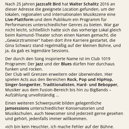
Nach 25 Jahren
Jazzcafé Bird
hat
Walter Schalitz
2016 an
dieser Adresse die geeignete Location gefunden, um der
lokalen, regionalen und internationalen Musikszene eine
Live-Plattform
und dem Publikum ein Programm für
Performances unterschiedlicher Genres zu bieten. War gar
nicht leicht, schließlich hatte sich das vorherige Lokal gleich
beim Raimund-Theater schon einen Namen gemacht, die
„Gewürztraminer“ haben dort ihre Karriere gestartet, die
Gina Schwarz stand regelmäßig auf der kleinen Bühne, und
ja, da gab es legendäre Sessions.
Der durch den Song inspirierte Name ist im Club 1019
Programm: Der
Jazz
und der
Blues
dürfen hier durchaus
funken und rocken.
Der Club will Grenzen erweitern oder überwinden. Hier
spielen Acts aus den Bereichen
Rock, Pop und HipHop,
Singer-Songwriter, Traditionalisten, Hard- und Bebopper,
Musiker aus dem Fusion-Bereich bis hin zu BigBands –
Aufzählung unvollständig ...
Einen weiteren Schwerpunkt bilden gelegentliche
Jamsessions
unterschiedlicher Konservatorien und
Musikschulen, auch Newcomer sind jederzeit gerne gesehen
und gehört, jedenfalls immer willkommen.
«Ich bin kein Heuchler, ich mache Fehler auf der Bühne.