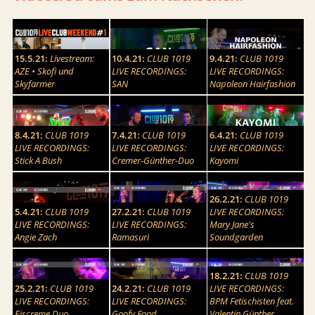
15.5.21:
Livestream:
10.4.21:
CLUB 1019
9.4.21:
CLUB 1019
AZE • Skofi und
LIVE RECORDINGS:
LIVE RECORDINGS:
Skyfarmer
SAN
Napoleon Hairfashion
8.4.21:
CLUB 1019
7.4.21:
CLUB 1019
6.4.21:
CLUB 1019
LIVE RECORDINGS:
LIVE RECORDINGS:
LIVE RECORDINGS:
Stick A Bush
Cremer-Günther-Duo
Kayomi
26.2.21:
CLUB 1019
5.4.21:
CLUB 1019
27.2.21:
CLUB 1019
LIVE RECORDINGS:
LIVE RECORDINGS:
LIVE RECORDINGS:
Mary Jane's
Angie Zach
Ramasuri
Soundgarden
18.2.21:
CLUB 1019
25.2.21:
CLUB 1019
24.2.21:
CLUB 1019
LIVE RECORDINGS:
LIVE RECORDINGS:
LIVE RECORDINGS:
BPM Fetischisten feat.
Eiscreme Duo
Goofy Food
Valentin Günther