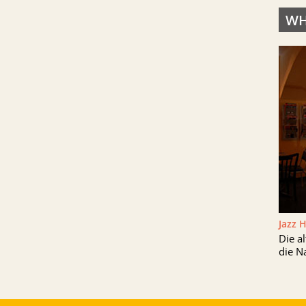
WH
Jazz 
Die a
die N