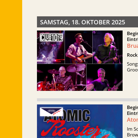
SAMSTAG, 18. OKTOBER 2025
Begi
Eintr
Bru
Rock
Songs
Groo
Begi
Eintr
Ato
Im S
Brow