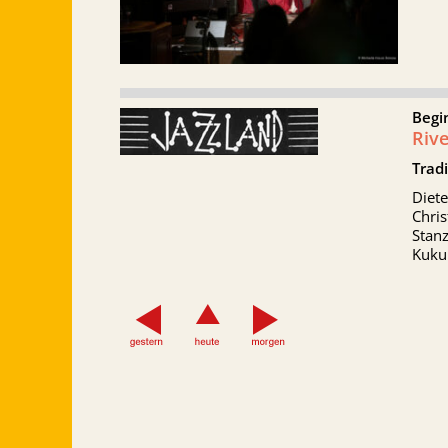
Begi
Riv
Tradi
Diete
Chris
Stan
Kuku