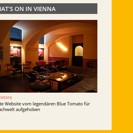
AT'S ON IN VIENNA
History
lte Website vom legendären Blue Tomato für
achwelt aufgehoben