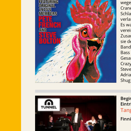
wege
Crane
Schla
verl
Es w
verei
Zusa
sie d
Band
Bass
Gesan
Craz
Steve
Adri
Shug 
Begi
Eintr
Tan
Finn