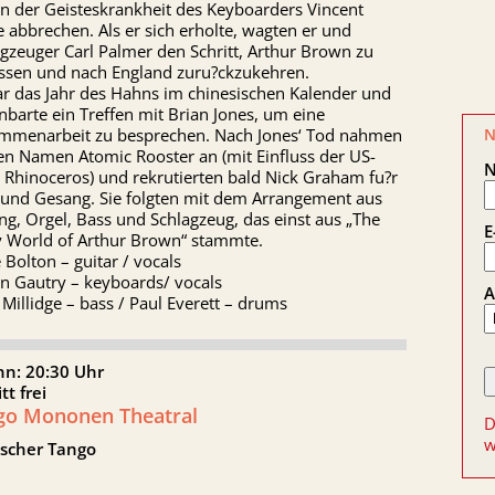
n der Geisteskrankheit des Keyboarders Vincent
 abbrechen. Als er sich erholte, wagten er und
gzeuger Carl Palmer den Schritt, Arthur Brown zu
assen und nach England zuru?ckzukehren.
ar das Jahr des Hahns im chinesischen Kalender und
nbarte ein Treffen mit Brian Jones, um eine
N
mmenarbeit zu besprechen. Nach Jones‘ Tod nahmen
en Namen Atomic Rooster an (mit Einfluss der US-
 Rhinoceros) und rekrutierten bald Nick Graham fu?r
 und Gesang. Sie folgten mit dem Arrangement aus
g, Orgel, Bass und Schlagzeug, das einst aus „The
E
y World of Arthur Brown“ stammte.
 Bolton – guitar / vocals
an Gautry – keyboards/ vocals
A
Millidge – bass / Paul Everett – drums
nn: 20:30 Uhr
itt frei
go Mononen Theatral
D
w
ischer Tango