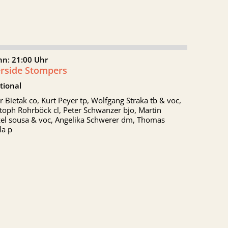
nn: 21:00 Uhr
erside Stompers
tional
r Bietak co, Kurt Peyer tp, Wolfgang Straka tb & voc,
toph Rohrböck cl, Peter Schwanzer bjo, Martin
zel sousa & voc, Angelika Schwerer dm, Thomas
la p