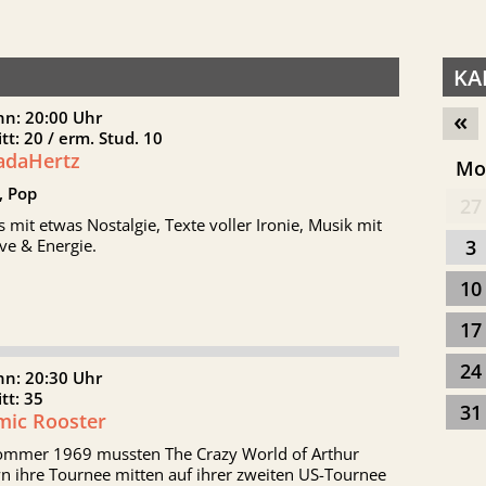
KA
«
nn: 20:00 Uhr
itt: 20 / erm. Stud. 10
adaHertz
M
, Pop
27
 mit etwas Nostalgie, Texte voller Ironie, Musik mit
ve & Energie.
3
10
17
24
nn: 20:30 Uhr
itt: 35
31
mic Rooster
ommer 1969 mussten The Crazy World of Arthur
n ihre Tournee mitten auf ihrer zweiten US-Tournee