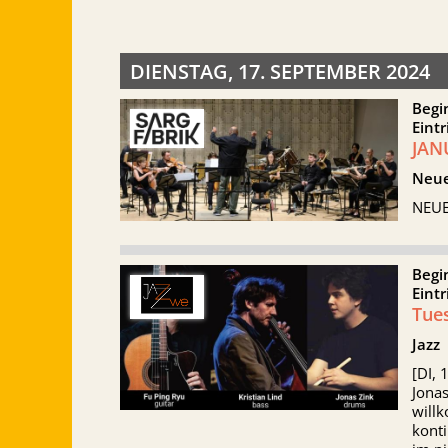
DIENSTAG, 17. SEPTEMBER 2024
Begi
Eintr
JAN
Neue
NEUE
Begi
Eintr
Tues
Jazz
[DI, 
Jonas
willk
konti