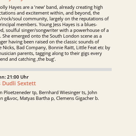
lly Hayes are a ’new‘ band, already creating high
tations and excitement within, and beyond, the
/rock/soul community, largely on the reputations of
rincipal members. Young Jess Hayes is a blues-
ed, soulful singer/songwriter with a powerhouse of a
e. She emerged onto the South London scene as a
ger having been raised on the classic sounds of
e Nicks, Bad Company, Bonnie Raitt, Little Feat etc by
usician parents, tagging along to their gigs every
nd and catching ‚the bug‘.
nn: 21:00 Uhr
s Dudli Sextett
 Ploetzeneder tp, Bernhard Wiesinger ts, John
n g&voc, Matyas Bartha p, Clemens Gigacher b.