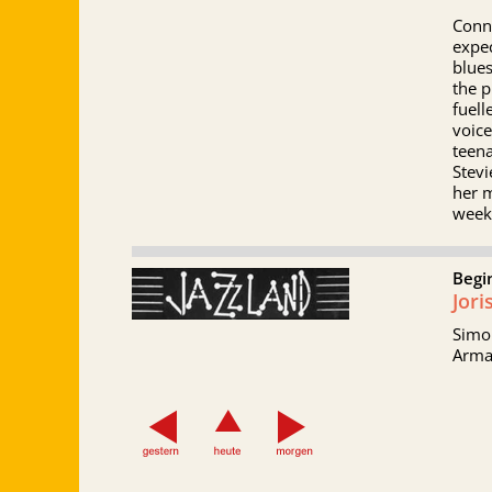
Conno
expec
blues
the p
fuell
voic
teena
Stevi
her m
weeke
Begi
Jori
Simon
Arma