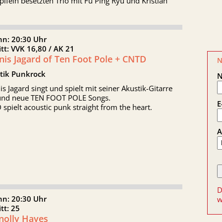
pifein besetzten Trio mit Fu Ping Ryu und Kristian
nn: 20:30 Uhr
ritt: VVK 16,80 / AK 21
is Jagard of Ten Foot Pole + CNTD
N
tik Punkrock
s Jagard singt und spielt mit seiner Akustik-Gitarre
 und neue TEN FOOT POLE Songs.
E
spielt acoustic punk straight from the heart.
A
D
nn: 20:30 Uhr
w
itt: 25
nolly Hayes