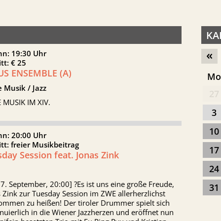
KA
«
nn: 19:30 Uhr
itt: € 25
US ENSEMBLE (A)
M
 Musik / Jazz
27
 MUSIK IM XIV.
3
10
nn: 20:00 Uhr
itt: freier Musikbeitrag
17
day Session feat. Jonas Zink
24
17. September, 20:00] ?Es ist uns eine große Freude,
31
 Zink zur Tuesday Session im ZWE allerherzlichst
ommen zu heißen! Der tiroler Drummer spielt sich
nuierlich in die Wiener Jazzherzen und eröffnet nun