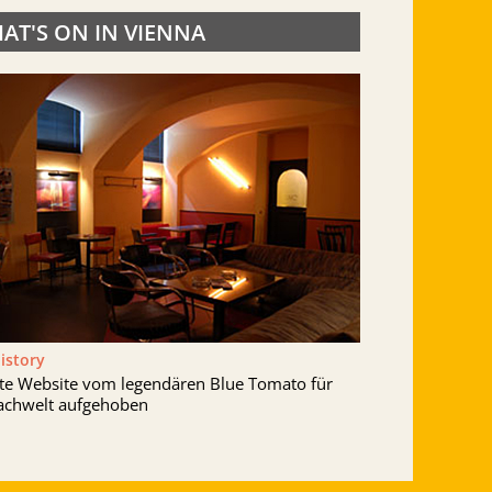
AT'S ON IN VIENNA
History
lte Website vom legendären Blue Tomato für
achwelt aufgehoben