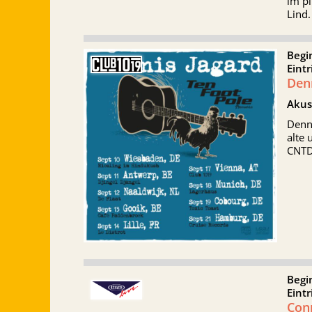
im pi
Lind.
Begi
Eint
Denn
Akus
Denni
alte
CNTD 
Begi
Eintr
Con