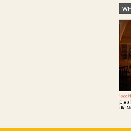
WH
Jazz 
Die a
die N