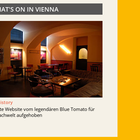
AT'S ON IN VIENNA
History
lte Website vom legendären Blue Tomato für
achwelt aufgehoben