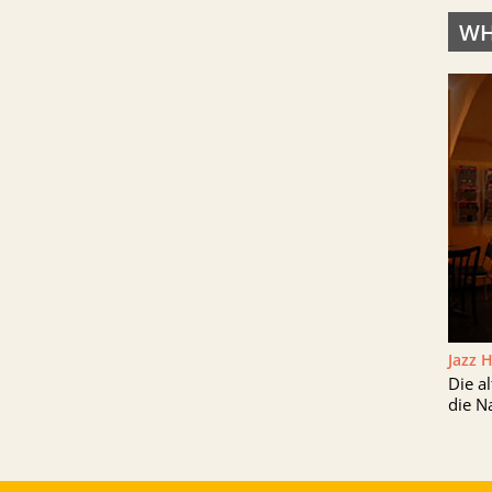
WH
Jazz 
Die a
die N