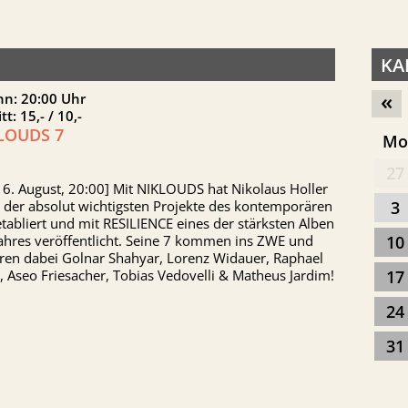
KA
«
nn: 20:00 Uhr
itt: 15,- / 10,-
LOUDS 7
M
27
16. August, 20:00] Mit NIKLOUDS hat Nikolaus Holler
 der absolut wichtigsten Projekte des kontemporären
3
etabliert und mit RESILIENCE eines der stärksten Alben
ahres veröffentlicht. Seine 7 kommen ins ZWE und
10
uren dabei Golnar Shahyar, Lorenz Widauer, Raphael
, Aseo Friesacher, Tobias Vedovelli & Matheus Jardim!
17
24
31