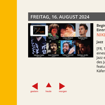
FREITAG, 16. AUGUST 2024
Begi
Eintr
NIK
Jazz
[FR, 
eines
Jazz 
des J
feat
Käfer