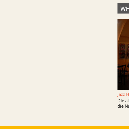
WH
Jazz 
Die a
die N