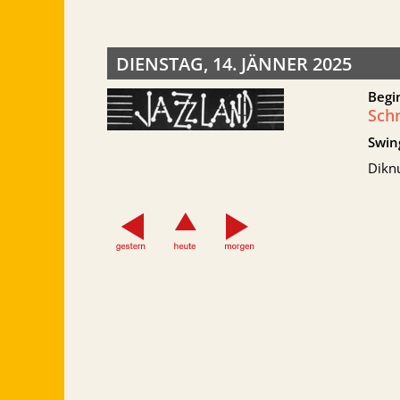
DIENSTAG, 14. JÄNNER 2025
Begi
Sch
Swin
Dikn