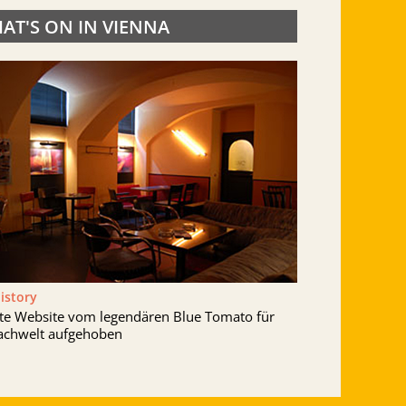
AT'S ON IN VIENNA
History
lte Website vom legendären Blue Tomato für
achwelt aufgehoben