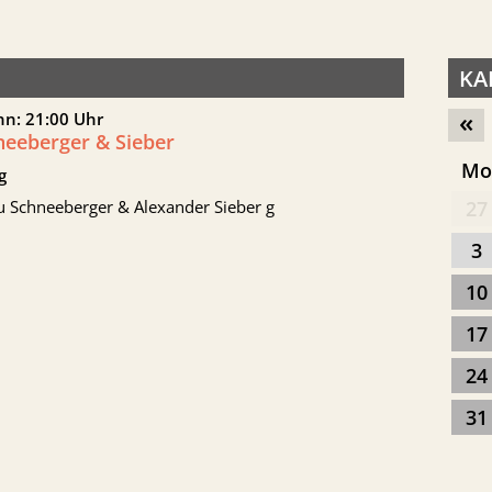
KA
«
nn: 21:00 Uhr
neeberger & Sieber
M
g
u Schneeberger & Alexander Sieber g
27
3
10
17
24
31