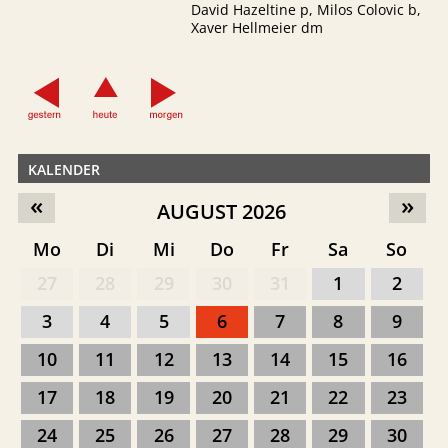
David Hazeltine p, Milos Colovic b,
Xaver Hellmeier dm
KALENDER
«
»
AUGUST 2026
Mo
Di
Mi
Do
Fr
Sa
So
27
28
29
30
31
1
2
3
4
5
6
7
8
9
10
11
12
13
14
15
16
17
18
19
20
21
22
23
24
25
26
27
28
29
30