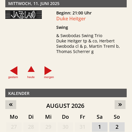
MITTWOCH, 11. JUNI 2025
Beginn: 21:00 Uhr
Duke Heitger
Swing
& Swobodas Swing Trio
Duke Heitger tp & co, Herbert
Swoboda cl & p, Martin Treml b,
Thomas Scherrer g
KALENDER
«
»
AUGUST 2026
Mo
Di
Mi
Do
Fr
Sa
So
27
28
29
30
31
1
2