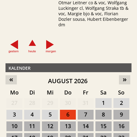
Otmar Leitner co & voc, Wolfgang
Luckinger cl, Wolfgang Straka tb &
voc, Margie bjo & voc, Florian
Dozler sousa, Hubert Eibenberger
dm
KALENDER
«
»
AUGUST 2026
Mo
Di
Mi
Do
Fr
Sa
So
27
28
29
30
31
1
2
3
4
5
6
7
8
9
10
11
12
13
14
15
16