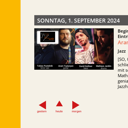
SONNTAG, 1. SEPTEMBER 2024
Begi
Eintr
Ara
Jazz
[SO, 
schli
mit 
Mathe
genia
Jazzh