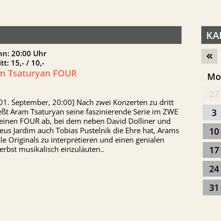
KA
«
nn: 20:00 Uhr
itt: 15,- / 10,-
m Tsaturyan FOUR
M
27
01. September, 20:00] Nach zwei Konzerten zu dritt
eßt Aram Tsaturyan seine faszinierende Serie im ZWE
3
seinen FOUR ab, bei dem neben David Dolliner und
us Jardim auch Tobias Pustelnik die Ehre hat, Arams
10
le Originals zu interpretieren und einen genialen
erbst musikalisch einzuläuten..
17
24
31