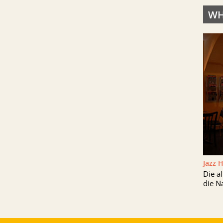
WH
Jazz 
Die a
die N