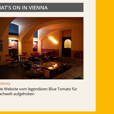
AT'S ON IN VIENNA
History
lte Website vom legendären Blue Tomato für
achwelt aufgehoben