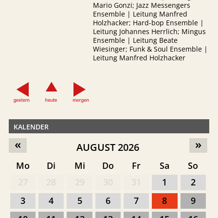
Mario Gonzi; Jazz Messengers
Ensemble | Leitung Manfred
Holzhacker; Hard-bop Ensemble |
Leitung Johannes Herrlich; Mingus
Ensemble | Leitung Beate
Wiesinger; Funk & Soul Ensemble |
Leitung Manfred Holzhacker
KALENDER
«
»
AUGUST 2026
Mo
Di
Mi
Do
Fr
Sa
So
27
28
29
30
31
1
2
3
4
5
6
7
8
9