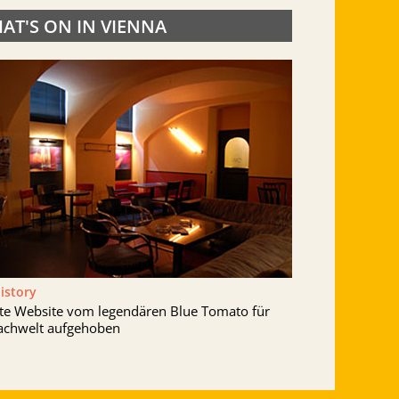
AT'S ON IN VIENNA
History
lte Website vom legendären Blue Tomato für
achwelt aufgehoben