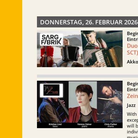
DONNERSTAG, 26. FEBRUAR 2026
Begi
Eintr
Duo
SCT
Akko
Begi
Eintr
Zei
Jazz
With 
excep
will 
indiv
musi