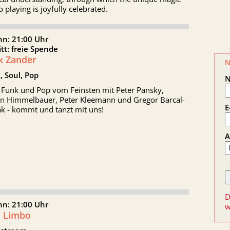
io playing is joyfully celebrated.
nn: 21:00 Uhr
itt: freie Spende
k Zander
N
, Soul, Pop
, Funk und Pop vom Feinsten mit Peter Pansky,
in Himmelbauer, Peter Kleemann und Gregor Barcal-
E
ak - kommt und tanzt mit uns!
A
D
nn: 21:00 Uhr
w
l Limbo