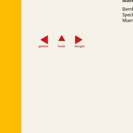
Main
Bern
Spech
Miam