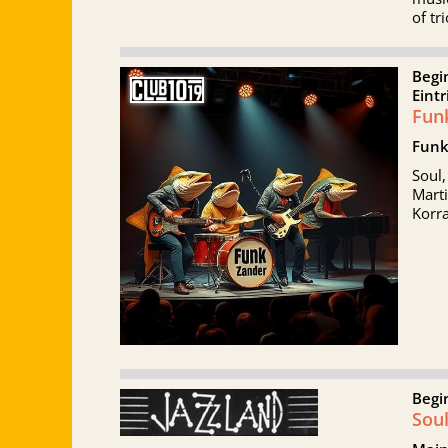
of tr
Begi
Eintr
Fun
Funk
Soul
Mart
Korr
Begi
Sou