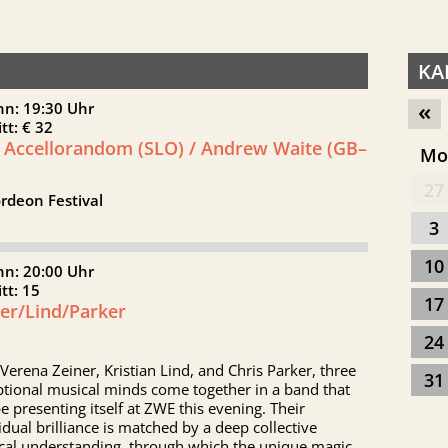
KA
«
nn: 19:30 Uhr
itt: € 32
 Accellorandom (SLO) / Andrew Waite (GB–
M
)
27
rdeon Festival
3
10
nn: 20:00 Uhr
itt: 15
17
ner/Lind/Parker
24
Verena Zeiner, Kristian Lind, and Chris Parker, three
31
tional musical minds come together in a band that
be presenting itself at ZWE this evening. Their
idual brilliance is matched by a deep collective
cal understanding, through which the unique magic