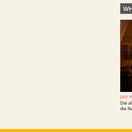
WH
Jazz 
Die a
die N