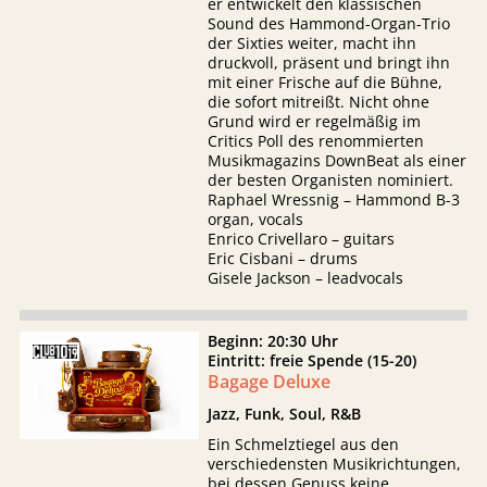
er entwickelt den klassischen
Sound des Hammond-Organ-Trio
der Sixties weiter, macht ihn
druckvoll, präsent und bringt ihn
mit einer Frische auf die Bühne,
die sofort mitreißt. Nicht ohne
Grund wird er regelmäßig im
Critics Poll des renommierten
Musikmagazins DownBeat als einer
der besten Organisten nominiert.
Raphael Wressnig – Hammond B-3
organ, vocals
Enrico Crivellaro – guitars
Eric Cisbani – drums
Gisele Jackson – leadvocals
Beginn: 20:30 Uhr
Eintritt: freie Spende (15-20)
Bagage Deluxe
Jazz, Funk, Soul, R&B
Ein Schmelztiegel aus den
verschiedensten Musikrichtungen,
bei dessen Genuss keine