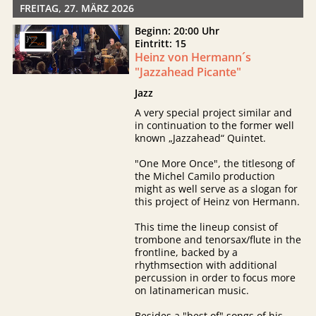
FREITAG, 27. MÄRZ 2026
Beginn: 20:00 Uhr
Eintritt: 15
Heinz von Hermann´s
"Jazzahead Picante"
Jazz
A very special project similar and
in continuation to the former well
known „Jazzahead“ Quintet.
"One More Once", the titlesong of
the Michel Camilo production
might as well serve as a slogan for
this project of Heinz von Hermann.
This time the lineup consist of
trombone and tenorsax/flute in the
frontline, backed by a
rhythmsection with additional
percussion in order to focus more
on latinamerican music.
Besides a "best of" songs of his