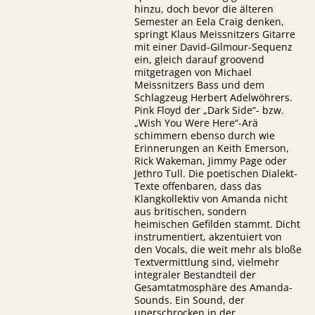
hinzu, doch bevor die älteren
Semester an Eela Craig denken,
springt Klaus Meissnitzers Gitarre
mit einer David-Gilmour-Sequenz
ein, gleich darauf groovend
mitgetragen von Michael
Meissnitzers Bass und dem
Schlagzeug Herbert Adelwöhrers.
Pink Floyd der „Dark Side“- bzw.
„Wish You Were Here“-Arä
schimmern ebenso durch wie
Erinnerungen an Keith Emerson,
Rick Wakeman, Jimmy Page oder
Jethro Tull. Die poetischen Dialekt-
Texte offenbaren, dass das
Klangkollektiv von Amanda nicht
aus britischen, sondern
heimischen Gefilden stammt. Dicht
instrumentiert, akzentuiert von
den Vocals, die weit mehr als bloße
Textvermittlung sind, vielmehr
integraler Bestandteil der
Gesamtatmosphäre des Amanda-
Sounds. Ein Sound, der
unerschrocken in der