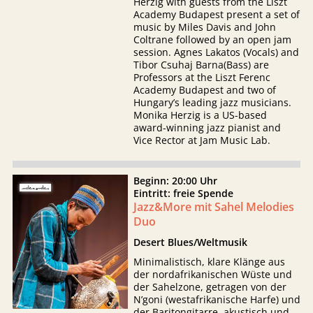
Herzig with guests from the Liszt
Academy Budapest present a set of
music by Miles Davis and John
Coltrane followed by an open jam
session. Agnes Lakatos (Vocals) and
Tibor Csuhaj Barna(Bass) are
Professors at the Liszt Ferenc
Academy Budapest and two of
Hungary’s leading jazz musicians.
Monika Herzig is a US-based
award-winning jazz pianist and
Vice Rector at Jam Music Lab.
Beginn: 20:00 Uhr
Eintritt: freie Spende
Jazz&More mit Sahel Melodies
Duo
Desert Blues/Weltmusik
Minimalistisch, klare Klänge aus
der nordafrikanischen Wüste und
der Sahelzone, getragen von der
N’goni (westafrikanische Harfe) und
der Baritongitarre, akustisch und