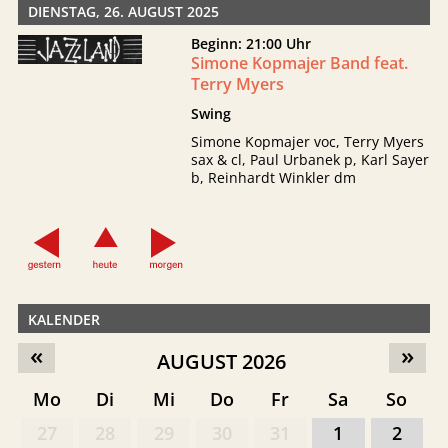
DIENSTAG, 26. AUGUST 2025
Beginn: 21:00 Uhr
Simone Kopmajer Band feat.
Terry Myers
Swing
Simone Kopmajer voc, Terry Myers
sax & cl, Paul Urbanek p, Karl Sayer
b, Reinhardt Winkler dm
KALENDER
«
»
AUGUST 2026
Mo
Di
Mi
Do
Fr
Sa
So
27
28
29
30
31
1
2