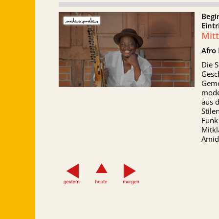
Begi
Eintr
Mit
Afro
Die 
Gesch
Geme
mode
aus 
Stile
Funk
Mitkl
Amid