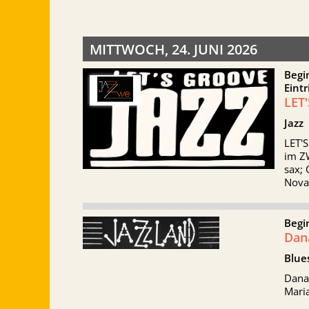
MITTWOCH, 24. JUNI 2026
Begi
Eintr
LET
Jazz
LET'S
im ZW
sax; 
Nova
Begi
Dana
Blue
Dana 
Mari