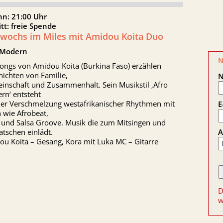
nn: 21:00 Uhr
itt: freie Spende
twochs im Miles mit Amidou Koita Duo
 Modern
N
Songs von Amidou Koita (Burkina Faso) erzählen
ichten von Familie,
inschaft und Zusammenhalt. Sein Musikstil ‚Afro
rn‘ entsteht
der Verschmelzung westafrikanischer Rhythmen mit
E
n wie Afrobeat,
 und Salsa Groove. Musik die zum Mitsingen und
A
atschen einlädt.
ou Koita – Gesang, Kora mit Luka MC – Gitarre
D
w