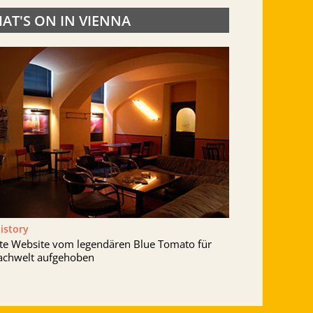
AT'S ON IN VIENNA
History
lte Website vom legendären Blue Tomato für
achwelt aufgehoben