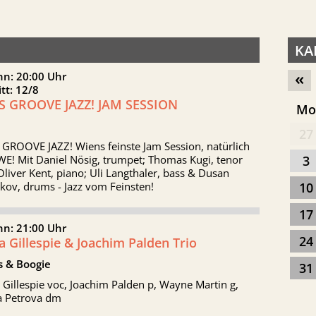
KA
«
nn: 20:00 Uhr
itt: 12/8
'S GROOVE JAZZ! JAM SESSION
M
27
 GROOVE JAZZ! Wiens feinste Jam Session, natürlich
E! Mit Daniel Nösig, trumpet; Thomas Kugi, tenor
3
Oliver Kent, piano; Uli Langthaler, bass & Dusan
kov, drums - Jazz vom Feinsten!
10
17
nn: 21:00 Uhr
24
 Gillespie & Joachim Palden Trio
s & Boogie
31
Gillespie voc, Joachim Palden p, Wayne Martin g,
a Petrova dm