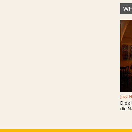
WH
Jazz 
Die a
die N