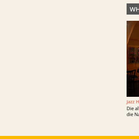
WH
Jazz 
Die a
die N