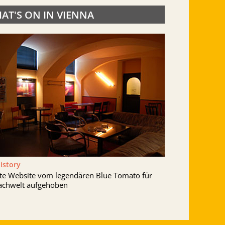
AT'S ON IN VIENNA
History
lte Website vom legendären Blue Tomato für
achwelt aufgehoben