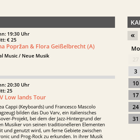
KA
«
nn: 19:30 Uhr
itt: € 25
na Popržan & Flora Geißelbrecht (A)
M
al Music / Neue Musik
27
3
10
nn: 20:30 Uhr
itt: 25
17
V Low lands Tour
24
ea Cappi (Keyboards) und Francesco Mascolo
agzeug) bilden das Duo Varv, ein italienisches
31
over-Projekt, bei dem der Jazz-Hintergrund der
n Musiker von seinen traditionelleren Elementen
it und genutzt wird, um ferne Gebiete zwischen
ronic und Prog-Rock zu erkunden. In ihrer Musik