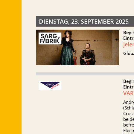
DIENSTAG, 23. SEPTEMBER 2025
Begi
Eintr
Jele
Glob
Begi
Eintr
VAR
Andr
(Schl
Cross
beide
befre
Elect