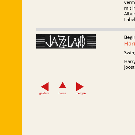
verm
mit I
Albu
Label
Begi
Harr
Swin
Harry
Joos