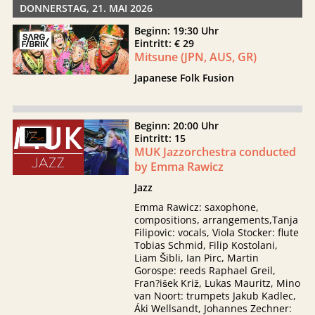
DONNERSTAG, 21. MAI 2026
Beginn: 19:30 Uhr
Eintritt: € 29
Mitsune (JPN, AUS, GR)
Japanese Folk Fusion
Beginn: 20:00 Uhr
Eintritt: 15
MUK Jazzorchestra conducted
by Emma Rawicz
Jazz
Emma Rawicz: saxophone,
compositions, arrangements,Tanja
Filipovic: vocals, Viola Stocker: flute
Tobias Schmid, Filip Kostolani,
Liam Šibli, Ian Pirc, Martin
Gorospe: reeds Raphael Greil,
Fran?išek Križ, Lukas Mauritz, Mino
van Noort: trumpets Jakub Kadlec,
Áki Wellsandt, Johannes Zechner: