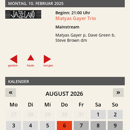
MONTAG, 10. FEBRUAR 2025
Beginn: 21:00 Uhr
Matyas Gayer Trio
Mainstream
Matyas Gayer p, Dave Green b,
Steve Brown dm
KALENDER
«
»
AUGUST 2026
Mo
Di
Mi
Do
Fr
Sa
So
27
28
29
30
31
1
2
3
4
5
6
7
8
9