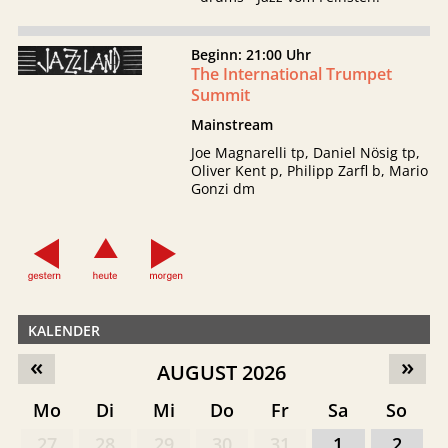
Beginn: 21:00 Uhr
The International Trumpet
Summit
Mainstream
Joe Magnarelli tp, Daniel Nösig tp,
Oliver Kent p, Philipp Zarfl b, Mario
Gonzi dm
KALENDER
«
»
AUGUST 2026
Mo
Di
Mi
Do
Fr
Sa
So
27
28
29
30
31
1
2