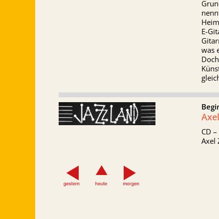
Grund
nennt
Heim
E-Git
Gitar
was 
Doch 
Küns
glei
Begi
Axe
CD –
Axel