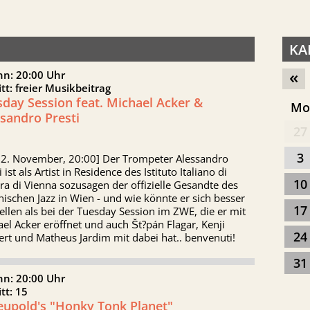
KA
«
nn: 20:00 Uhr
itt: freier Musikbeitrag
day Session feat. Michael Acker &
M
sandro Presti
27
3
 12. November, 20:00] Der Trompeter Alessandro
i ist als Artist in Residence des Istituto Italiano di
10
ra di Vienna sozusagen der offizielle Gesandte des
enischen Jazz in Wien - und wie könnte er sich besser
17
ellen als bei der Tuesday Session im ZWE, die er mit
el Acker eröffnet und auch Št?pán Flagar, Kenji
24
rt und Matheus Jardim mit dabei hat.. benvenuti!
31
nn: 20:00 Uhr
itt: 15
eupold's "Honky Tonk Planet"