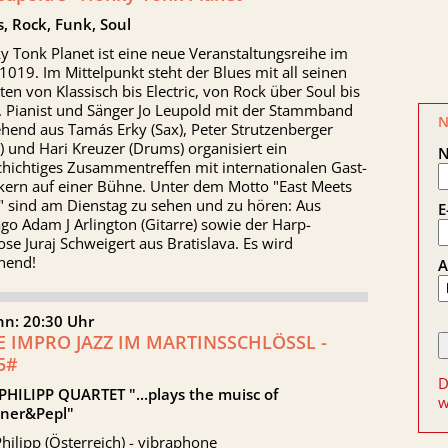
s, Rock, Funk, Soul
 Tonk Planet ist eine neue Veranstaltungsreihe im
1019. Im Mittelpunkt steht der Blues mit all seinen
ten von Klassisch bis Electric, von Rock über Soul bis
. Pianist und Sänger Jo Leupold mit der Stammband
N
hend aus Tamás Erky (Sax), Peter Strutzenberger
) und Hari Kreuzer (Drums) organisiert ein
chichtiges Zusammentreffen mit internationalen Gast-
kern auf einer Bühne. Unter dem Motto "East Meets
" sind am Dienstag zu sehen und zu hören: Aus
E
go Adam J Arlington (Gitarre) sowie der Harp-
ose Juraj Schweigert aus Bratislava. Es wird
nend!
A
nn: 20:30 Uhr
E IMPRO JAZZ IM MARTINSSCHLÖSSL -
5#
D
 PHILIPP QUARTET "...plays the muisc of
w
hner&Pepl"
Philipp (Österreich) - vibraphone