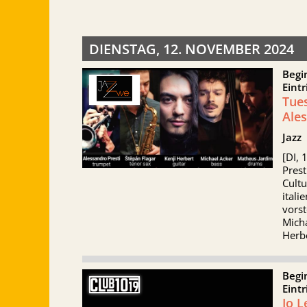
DIENSTAG, 12. NOVEMBER 2024
Begi
Eintr
Tues
Ales
Jazz
[DI,
Prest
Cultu
itali
vorst
Micha
Herbe
Begi
Eintr
Jo L