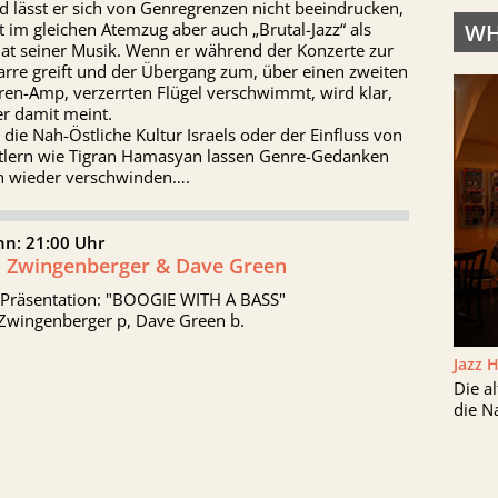
 lässt er sich von Genregrenzen nicht beeindrucken,
WH
 im gleichen Atemzug aber auch „Brutal-Jazz“ als
at seiner Musik. Wenn er während der Konzerte zur
arre greift und der Übergang zum, über einen zweiten
ren-Amp, verzerrten Flügel verschwimmt, wird klar,
er damit meint.
die Nah-Östliche Kultur Israels oder der Einfluss von
tlern wie Tigran Hamasyan lassen Genre-Gedanken
ch wieder verschwinden….
nn: 21:00 Uhr
l Zwingenberger & Dave Green
 Präsentation: "BOOGIE WITH A BASS"
 Zwingenberger p, Dave Green b.
Jazz 
Die a
die N