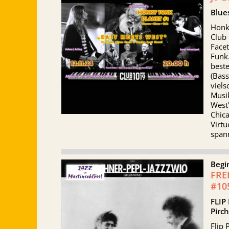
Blue
Honky
Club 
Facet
Funk
beste
(Bass
viels
Musi
West
Chica
Virtu
span
Begi
FRE
#10
FLIP
Pirc
Flip 