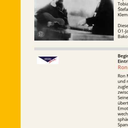
Tobia
Štefa
Kleme
Dies
Ö1-J
Bakon
Begi
Eintr
Ron 
Ron M
und 
zugle
zwis
Seine
übert
Emoti
wech
sphä
Span