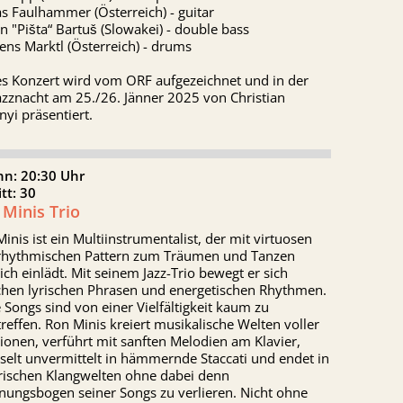
s Faulhammer (Österreich) - guitar
n "Pišta“ Bartuš (Slowakei) - double bass
ns Marktl (Österreich) - drums
es Konzert wird vom ORF aufgezeichnet und in der
azznacht am 25./26. Jänner 2025 von Christian
yi präsentiert.
nn: 20:30 Uhr
itt: 30
Minis Trio
inis ist ein Multiinstrumentalist, der mit virtuosen
rhythmischen Pattern zum Träumen und Tanzen
ich einlädt. Mit seinem Jazz-Trio bewegt er sich
chen lyrischen Phrasen und energetischen Rhythmen.
 Songs sind von einer Vielfältigkeit kaum zu
reffen. Ron Minis kreiert musikalische Welten voller
onen, verführt mit sanften Melodien am Klavier,
selt unvermittelt in hämmernde Staccati und endet in
rischen Klangwelten ohne dabei denn
nungsbogen seiner Songs zu verlieren. Nicht ohne